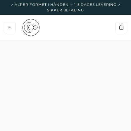
✓ ALT ER FORMET I HÅNDEN ✓ 1-5 DAGES LEVERING ✓
SIKKER BETALING
MÅNEV
VELKOM
PRODUK
KONTAKT